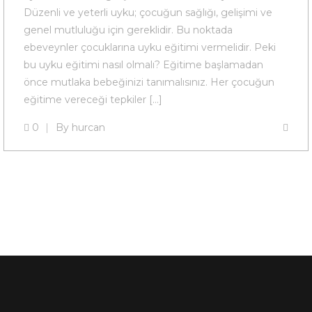
Düzenli ve yeterli uyku; çocuğun sağlığı, gelişimi ve
genel mutluluğu için gereklidir. Bu noktada
ebeveynler çocuklarına uyku eğitimi vermelidir. Peki
bu uyku eğitimi nasıl olmalı? Eğitime başlamadan
önce mutlaka bebeğinizi tanımalısınız. Her çocuğun
eğitime vereceği tepkiler […]
0
By
hurcan