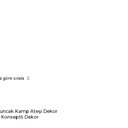
Ana Sayfa
Hakkımızda
Mağaza
Faydalı Yazılar
 göre sırala
yuncak Kamp Ateşi Dekor
Konseptli Dekor