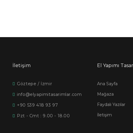
İletişim
El Yapımı Tasa
Göztepe / İzmir
Ana Sayfa
Mağaza
info@elyapimitasarimlar.com
Faydalı Yazılar
+90 539 418 93 97
İletişim
Pzt - Cmt : 9.00 - 18.00