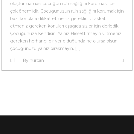
oluşturmaması çocuğun ruh sağlığını koruması için
çok önemlidir. Çocuğunuzun ruh sağlığını korumak için
bazı konulara dikkat etmeniz gereklidir. Dikkat
etmeniz gereken konuları aşağıda sizler için derledik.
Çocuğunuza Kendisini Yalnız Hissettirmeyin Gitmeniz
gereken herhangi bir yer olduğunda ne olursa olsun
çocuğunuzu yalnız bırakmayın. […]
1
By
hurcan