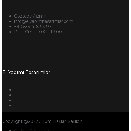
Göztepe / İzmir
info@elyapimitasarimlar.com
+90 539 418 93 97
Pzt - Cmt : 9.00 - 18.00
El Yapımı Tasarımlar
Ana Sayfa
Mağaza
Faydalı Yazılar
İletişim
Copyright @2022 . Tüm Hakları Saklıdır.
Gizlilik Politikası