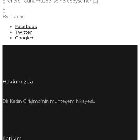
girerlerdi. Günümüzde ise neredeyse her […]
0
By
hurcan
Facebook
Twitter
Google+
Hakkımızda
Bir Kadın Girişimci'nin muhteşem hikayesi..
İletişim