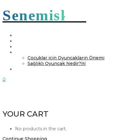
Senemiskoo
Ana Sayfa
Hakkımızda
Mağaza
Faydalı Yazılar
Çocuklar için Oyuncakların Önemi
Sağlıklı Oyuncak Nedir?￼
İletişim
0
YOUR CART
No products in the cart.
Continue Shopping